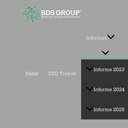
Ir
al
contenido
Informes
Informe 2023
Inicio
ESG Trends
Informe 2024
Informe 2025