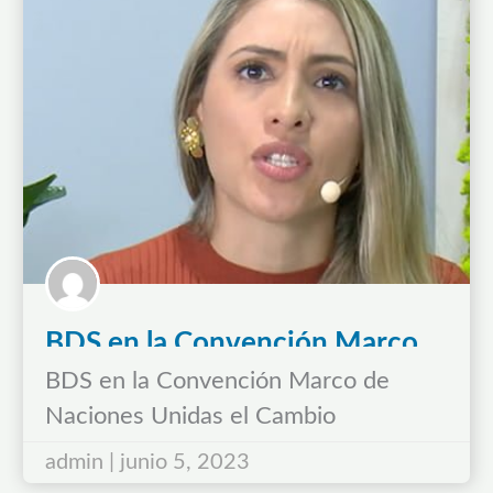
BDS en la Convención Marco
de Naciones Unidas el Cambio
BDS en la Convención Marco de
Climático.
Naciones Unidas el Cambio
Climático. BDS GROUP destaca su
admin | junio 5, 2023
liderazgo en sostenibilidad al